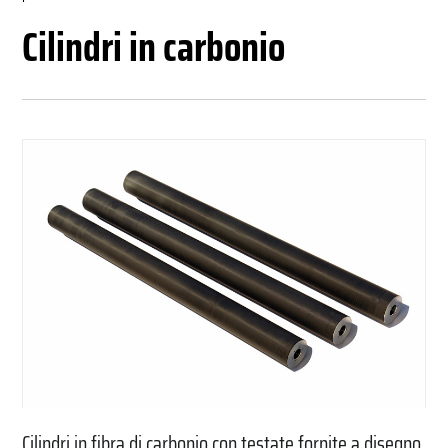
Componenti e accessori
Cilindri in carbonio
Rulli e cilindri
Cilindri in fibra di carbonio con testate fornite a disegno.