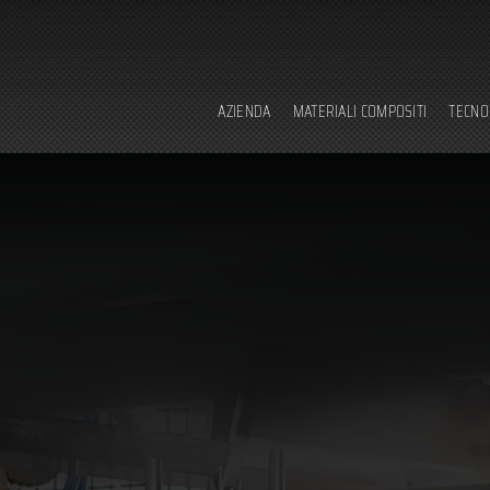
AZIENDA
MATERIALI COMPOSITI
TECNO
chi siamo
tec
sede
for
certificazioni
sta
contatti
dot