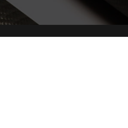
COOKIE
Questo sito web utilizza i cookie. Maggiori informazioni sui cookie sono
disponibili a
questo link
. Continuando ad utilizzare questo sito si acconsente
all'utilizzo dei cookie durante la navigazione.
ACCETTA