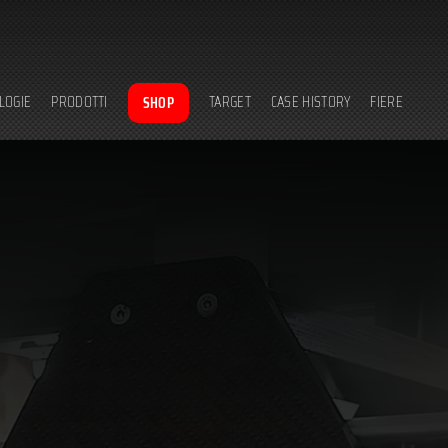
LOGIE
PRODOTTI
TARGET
CASE HISTORY
FIERE
SHOP
nologia wrapping
complessivi di impianto
automazioni industriali
matura in autoclave
componenti e accessori
robotica
mpaggio sotto pressa
rulli e cilindri
industria della carta
azioni tecnologiche
packaging
settore sportivo