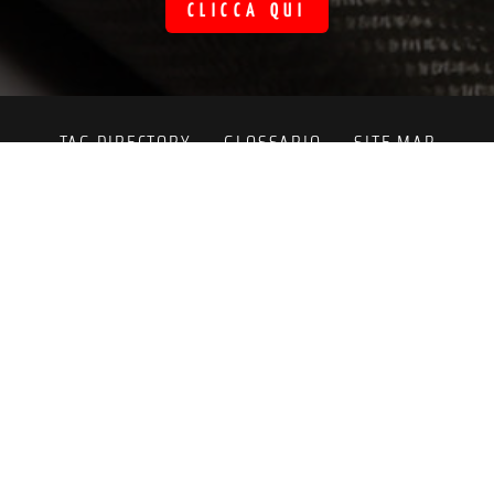
CLICCA QUI
TAG DIRECTORY
GLOSSARIO
SITE MAP
condividi