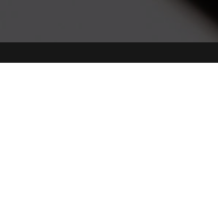
Copyright © 2022-2026 BRT INDUSTRIAL SERVICE SRL - SOCIO UNICO
Vial R. Lombardi, 53 - Levata di Curtatone 46010 (MN)
Tel: 0376 1504530 Fax: 0376 1582110