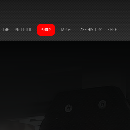
LOGIE
PRODOTTI
TARGET
CASE HISTORY
FIERE
SHOP
nologia wrapping
complessivi di impianto
automazioni industriali
matura in autoclave
componenti e accessori
robotica
mpaggio sotto pressa
rulli e cilindri
industria della carta
azioni tecnologiche
packaging
settore sportivo