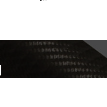
pressa
I
COOKIE
 contattare il Servizio Clienti, a vostra
Questo sito web utilizza i cookie. Maggiori informazioni sui cookie sono