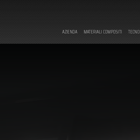
AZIENDA
MATERIALI COMPOSITI
TECNO
chi siamo
tec
sede
for
certificazioni
sta
contatti
dot