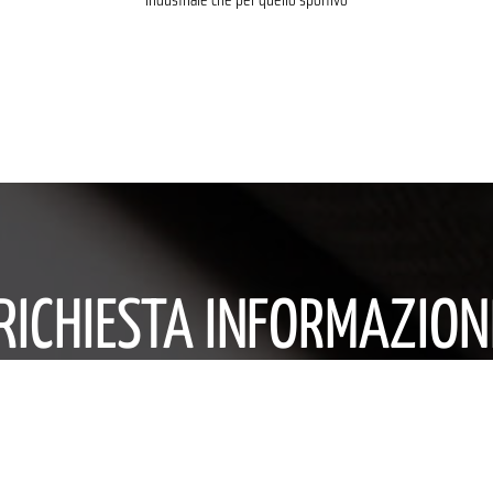
industriale che per quello sportivo
RICHIESTA INFORMAZION
i avanzati o per qualsiasi altra richiesta non esitate a
disposizione con competenza e professionalità.